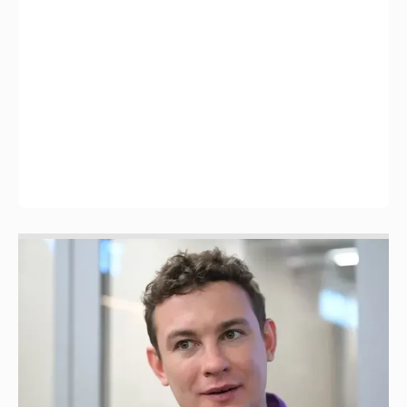
Никита Кологривый высказался насчёт
ИИ
1