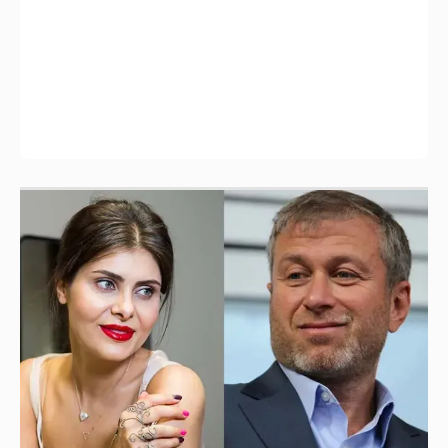
И снова невеста
357