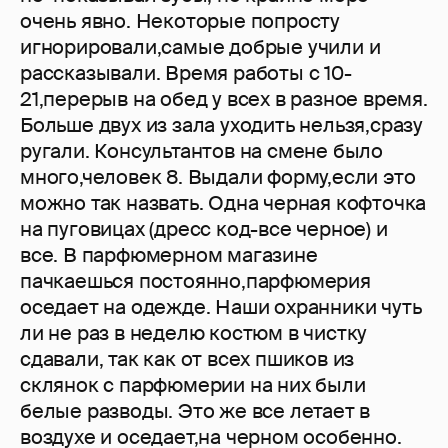
очень явно. Некоторые попросту
игнорировали,самые добрые учили и
рассказывали. Время работы с 10-
21,перерыв на обед у всех в разное время.
Больше двух из зала уходить нельзя,сразу
ругали. Консультантов на смене было
много,человек 8. Выдали форму,если это
можно так назвать. Одна черная кофточка
на пуговицах (дресс код-все черное) и
все. В парфюмерном магазине
пачкаешься постоянно,парфюмерия
оседает на одежде. Наши охранники чуть
ли не раз в неделю костюм в чистку
сдавали, так как от всех пшиков из
склянок с парфюмерии на них были
белые разводы. Это же все летает в
воздухе и оседает,на черном особенно.