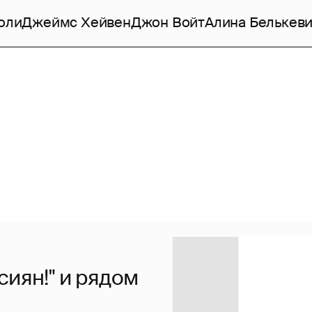
оли
Джеймс Хейвен
Джон Войт
Алина Белькев
сиян!" и рядом