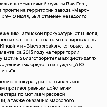
аль альтернативной музыки Raw Fest,
 пройти на территории завода «Марс»
ых 9—10 июля, был отменен незадолго
ежению Таганской прокуратуры от 8 июля,
ен из-за того, что на нем планировалось
ingpin» и «Bluessbreaksr», которые, как
менте, «в 2015 году на территории
участие в благотворительных фестивалях,
ор денежных средств на нужды „АТО
аины“».
мнению прокуратуры, фестиваль мог
ым противоправным действиям
рактера по мотивам расовой
ни, а также оказанию массового
удникам полиции при поддержании