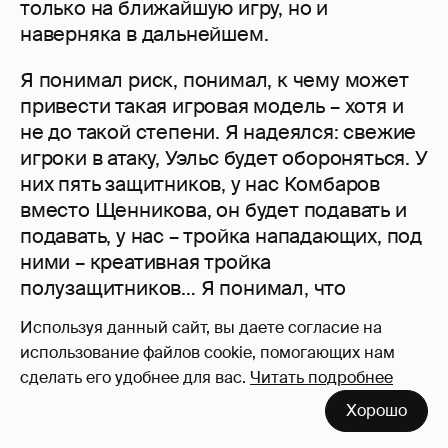
только на ближайшую игру, но и
наверняка в дальнейшем.
Я понимал риск, понимал, к чему может
привести такая игровая модель – хотя и
не до такой степени. Я надеялся: свежие
игроки в атаку, Уэльс будет обороняться. У
них пять защитников, у нас Комбаров
вместо Щенникова, он будет подавать и
подавать, у нас – тройка нападающих, под
ними – креативная тройка
полузащитников… Я понимал, что
возможны различные варианты того, чем
Используя данный сайт, вы даете согласие на
это обернется, но надо было пробовать.
использование файлов cookie, помогающих нам
Если бы к Уэльсу мы готовили тот же
сделать его удобнее для вас.
Читать подробнее
состав, что и на первые матчи, я не знаю,
Хорошо
как команда вела бы себя внутри. Ты
можешь поставить любой состав, ты