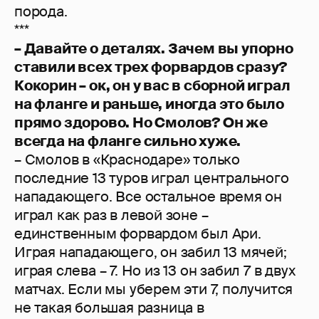
порода.
***
– Давайте о деталях. Зачем вы упорно
ставили всех трех форвардов сразу?
Кокорин – ок, он у вас в сборной играл
на фланге и раньше, иногда это было
прямо здорово. Но Смолов? Он же
всегда на фланге сильно хуже.
– Смолов в «Краснодаре» только
последние 13 туров играл центрального
нападающего. Все остальное время он
играл как раз в левой зоне –
единственным форвардом был Ари.
Играя нападающего, он забил 13 мячей;
играя слева – 7. Но из 13 он забил 7 в двух
матчах. Если мы уберем эти 7, получится
не такая большая разница в