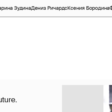
рина Зудина
Дениз Ричардс
Ксения Бородина
ture.