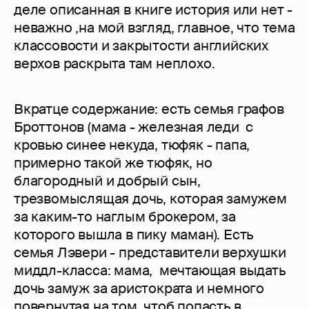
деле описанная в книге история или нет -
неважно ,на мой взгляд, главное, что тема
классовости и закрытости английских
верхов раскрыта там неплохо.
Вкратце содержание: есть семья графов
Броттонов (мама - железная леди с
кровью синее некуда, тюфяк - папа,
примерно такой же тюфяк, но
благородный и добрый сын,
трезвомыслящая дочь, которая замужем
за каким-то наглым брокером, за
которого вышла в пику маман). Есть
семья Лэвери - представители верхушки
миддл-класса: мама, мечтающая выдать
дочь замуж за аристократа и немного
повернутая на том, чтоб попасть в