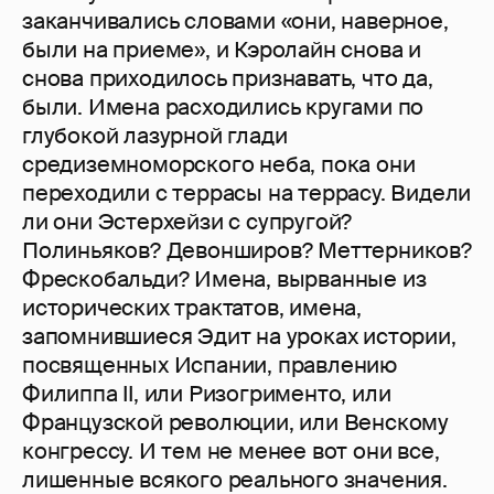
заканчивались словами «они, наверное,
были на приеме», и Кэролайн снова и
снова приходилось признавать, что да,
были. Имена расходились кругами по
глубокой лазурной глади
средиземноморского неба, пока они
переходили с террасы на террасу. Видели
ли они Эстерхейзи с супругой?
Полиньяков? Девонширов? Меттерников?
Фрескобальди? Имена, вырванные из
исторических трактатов, имена,
запомнившиеся Эдит на уроках истории,
посвященных Испании, правлению
Филиппа II, или Ризогрименто, или
Французской революции, или Венскому
конгрессу. И тем не менее вот они все,
лишенные всякого реального значения.