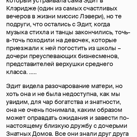
который устраивала сама Эдит в
Клэридже (один из самых счастливых
вечеров в жизни миссис Лэвери), но те
подруги, что остались с Эдит, когда
музыка стихла и танцы закончились, точь-
в-точь походили на девочек, которые
приезжали к ней погостить из школы –
дочери преуспевающих бизнесменов,
представителей верхушки среднего
класса. …..
Эдит видела разочарование матери, но
хоть она и не была недоступна, как мы
увидим, для чар богатства и знатности,
она не очень понимала, каким образом
может оправдать ожидания и завести по-
настоящему близкую дружбу с дочерьми
Знатных Домов. Все они знали друг друга