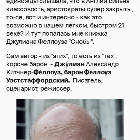
единожды слышала, что в Англии сильна
классовость, аристократы супер закрыты,
то-сё, вот и интересно - как это
возможно в нашем легком, быстром 21
веке? И тут попалась мне книжка
Джулиана Феллоуза "Снобы".
Сам автор - из "этих", то есть из "тех",
короче барон -
Джу́лиан
Алекса́ндр
Ки́тчнер-
Фе́ллоуз, барон Фе́ллоуз
Уэстста́ффордский.
Писатель,
сценарист, режиссер.