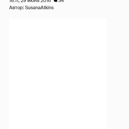
18:11, 29 июня 2016
34
Автор:
SusanaAtkins