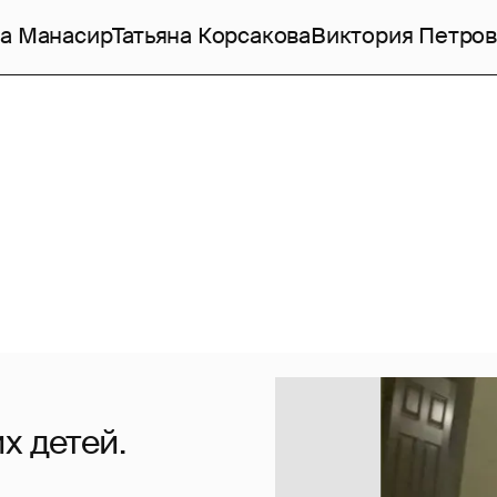
а Манасир
Татьяна Корсакова
Виктория Петров
х детей.