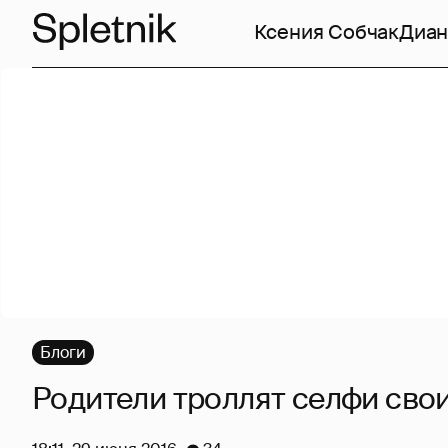
Ксения Собчак
Диан
Блоги
Родители троллят селфи свои