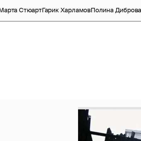
Марта Стюарт
Гарик Харламов
Полина Дибров