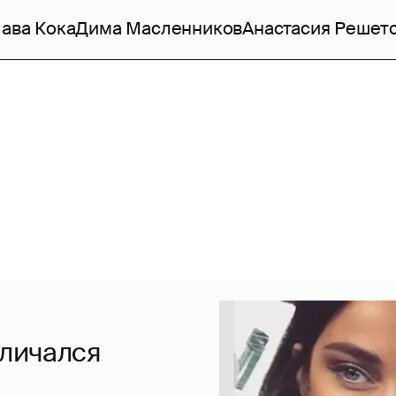
ава Кока
Дима Масленников
Анастасия Решет
тличался