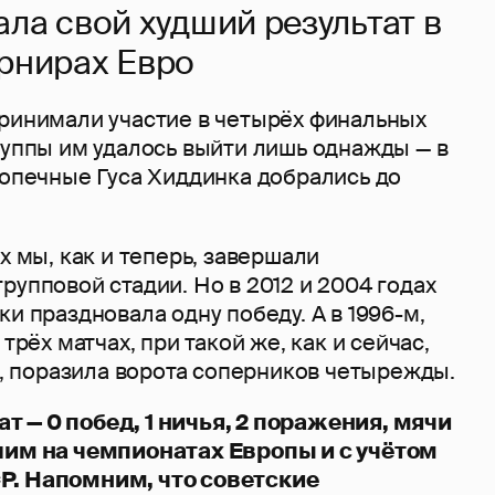
ла свой худший результат в
рнирах Евро
принимали участие в четырёх финальных
руппы им удалось выйти лишь однажды — в
допечные Гуса Хиддинка добрались до
х мы, как и теперь, завершали
рупповой стадии. Но в 2012 и 2004 годах
ки праздновала одну победу. А в 1996-м,
 трёх матчах, при такой же, как и сейчас,
"), поразила ворота соперников четырежды.
 — 0 побед, 1 ничья, 2 поражения, мячи
шим на чемпионатах Европы и с учётом
Р. Напомним, что советские