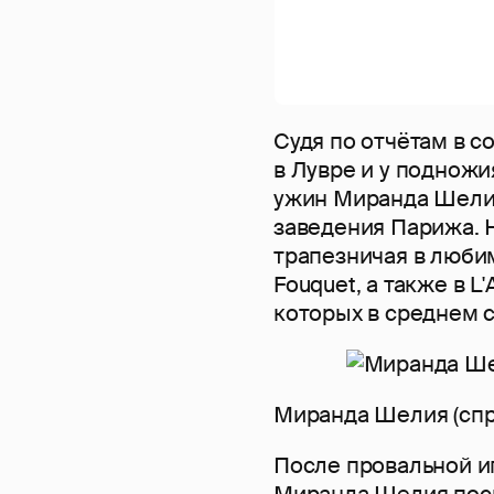
Судя по отчётам в с
в Лувре и у подножи
ужин Миранда Шелия
заведения Парижа. 
трапезничая в люби
Fouquet, а также в L'
которых в среднем 
Миранда Шелия (спра
После провальной и
Миранда Шелия посп