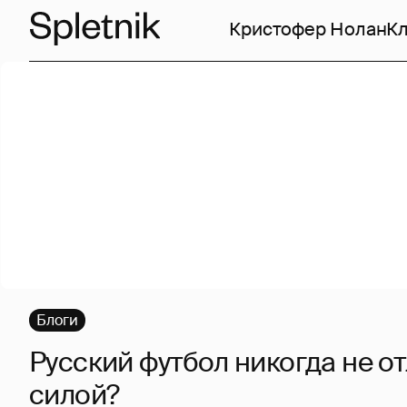
Кристофер Нолан
Кл
Блоги
Русский футбол никогда не о
силой?