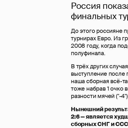
Россия показа
финальных ту
До этого россияне 
турнирах Евро. Из г
2008 году, когда по
полуфинала.
В трёх других случая
выступление после г
наша сборная всё-та
тоже набрав 1 очко в
разности мячей ("-4
Нынешний результат
2:6 — является худ
сборных СНГ и ССС