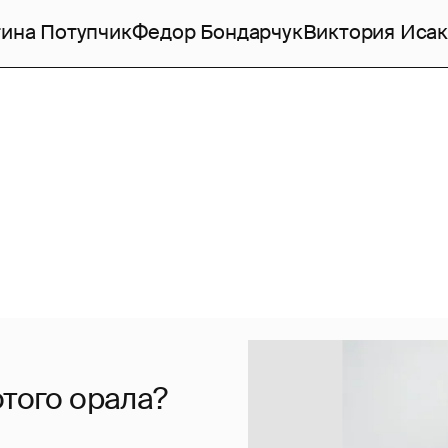
ина Потупчик
Федор Бондарчук
Виктория Исак
отого орала?