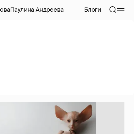
ова
Паулина Андреева
Блоги