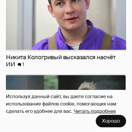
Певица Глюкоза рассказала о съёмках для
эротического журнала
Используя данный сайт, вы даете согласие на
3
использование файлов cookie, помогающих нам
сделать его удобнее для вас.
Читать подробнее
Хорошо