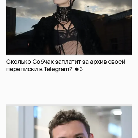
Никита Кологривый высказался насчёт
ИИ
1