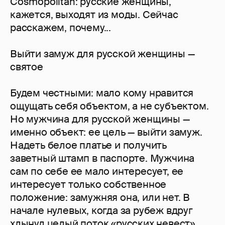
Cosmopolitan: русские женщины,
кажется, выходят из моды. Сейчас
расскажем, почему...
Выйти замуж для русской женщины —
святое
Будем честными: мало кому нравится
ощущать себя объектом, а не субъектом.
Но мужчина для русской женщины —
именно объект: ее цель — выйти замуж.
Надеть белое платье и получить
заветный штамп в паспорте. Мужчина
сам по себе ее мало интересует, ее
интересует только собственное
положение: замужняя она, или нет. В
начале нулевых, когда за рубеж вдруг
хлынул целый поток «русских невест»,