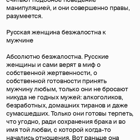
манипуляцией, и они совершенно правы,
разумеется.
Русская женщина безжалостна к
мужчине
Абсолютно безжалостна. Русские
женщины и сами верят в миф о
собственной жертвенности, о
собственной готовности принять
мужчину любым, только они не бросают
никуда не годных мужей: алкоголиков,
безработных, домашних тиранов и даже
сумасшедших. Только они готовы терпеть,
что угодно, ради сохранения брака и во
имя той любви, с которой когда-то
начались отношения. Вот раньше она