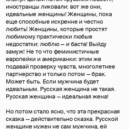
иностранцы ликовали: вот же они,
идеальные женщины! Женщины, пока
еще способные искренне и честно
любить! Женщины, которые простят
любимому практически любые
недостатки: люблю — и баста! Выйду
замуж! Не то что феминистичные
европейки и американки: этим же
подавай проверку чувств, многолетнее
партнерство и только потом — брак.
Может быть. Если мужчина будет
идеальным. Русская женщина не такая.
Русская женщина — идеальная жена!
Но потом стало ясно, что эта прекрасная
сказка — действительно сказка. Русской
женщине нужен не сам мужчина, ей