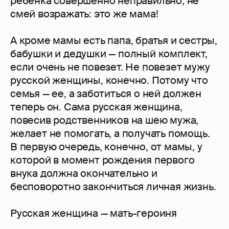
ребенка совершенно неправильно, не
смей возражать: это же мама!
А кроме мамы есть папа, братья и сестры,
бабушки и дедушки — полный комплект,
если очень не повезет. Не повезет мужу
русской женщины, конечно. Потому что
семья — ее, а заботиться о ней должен
теперь он. Сама русская женщина,
повесив родственников на шею мужа,
желает не помогать, а получать помощь.
В первую очередь, конечно, от мамы, у
которой в момент рождения первого
внука должна окончательно и
бесповоротно закончиться личная жизнь.
Русская женщина — мать-героиня