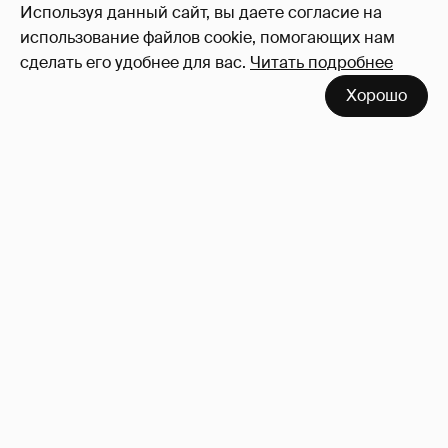
194
Используя данный сайт, вы даете согласие на
Войдите в аккаунт
, чтобы читать и
использование файлов cookie, помогающих нам
оставлять комментарии
сделать его удобнее для вас.
Читать подробнее
Хорошо
Сколько Собчак заплатит за архив своей