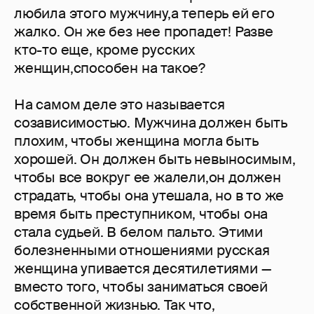
любила этого мужчину,а теперь ей его
жалко. Он же без нее пропадет! Разве
кто-то еще, кроме русских
женщин,способен на такое?
На самом деле это называется
созависимостью. Мужчина должен быть
плохим, чтобы женщина могла быть
хорошей. Он должен быть невыносимым,
чтобы все вокруг ее жалели,он должен
страдать, чтобы она утешала, но в то же
время быть преступником, чтобы она
стала судьей. В белом пальто. Этими
болезненными отношениями русская
женщина упивается десятилетиями —
вместо того, чтобы заниматься своей
собственной жизнью. Так что,