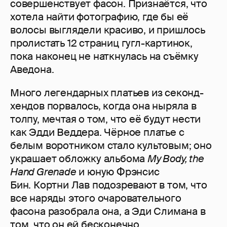
совершенствует фасон. Признаётся, что
хотела найти фотографию, где бы её
волосы выглядели красиво, и пришлось
пролистать 12 страниц гугл-картинок,
пока наконец не наткнулась на съёмку
Аведона.
Много легендарных платьев из секонд-
хендов порвалось, когда она ныряла в
толпу, мечтая о том, что её будут нести
как Эдди Веддера. Чёрное платье с
белым воротником стало культовым; оно
украшает обложку альбома
My Body, the
Hand Grenade
и юную Фрэнсис
Бин. Кортни Лав подозревают в том, что
все наряды этого очаровательного
фасона разобрала она, а Эди Слимана в
том, что он ей бесконечно