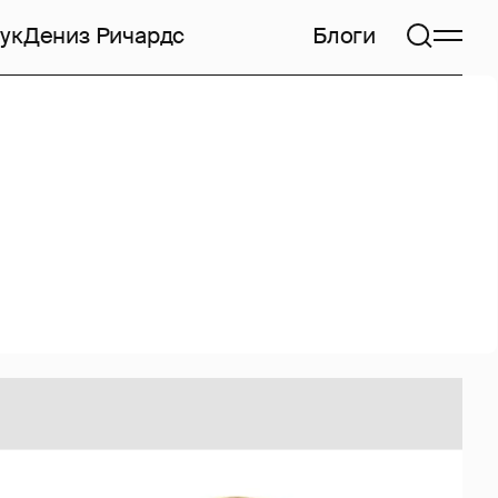
ук
Дениз Ричардс
Блоги