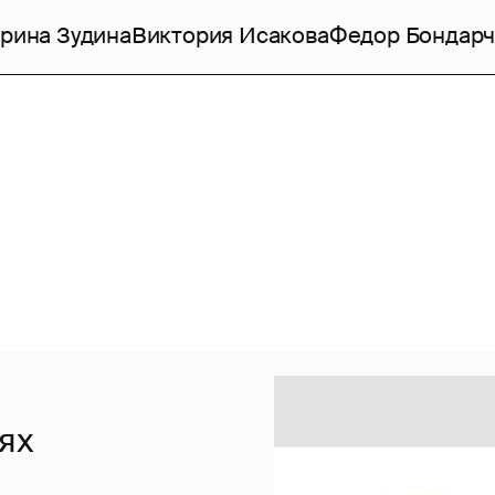
рина Зудина
Виктория Исакова
Федор Бондарч
ях