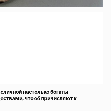
сличной настолько богаты
ствами, что её причисляют к