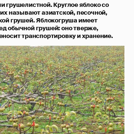
и грушелистной. Круглое яблоко со
 их называют азиатской, песочной,
кой грушей. Яблокогруша имеет
д обычной грушей: оно тверже,
еносит транспортировку и хранение.