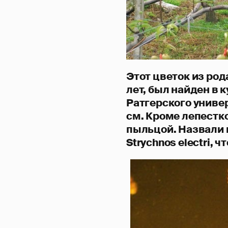
Этот цветок из ро
лет, был найден в 
Ратгерского универ
см. Кроме лепестк
пыльцой. Назвали 
Strychnos electri, 