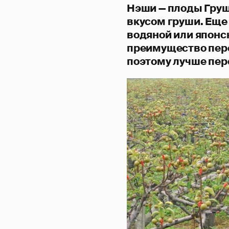
Нэши — плоды Груш
вкусом груши. Еще
водяной или японс
преимущество пере
поэтому лучше пер