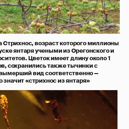
да Стрихнос, возраст которого миллионы
куске янтаря учеными из Орегонского и
ситетов. Цветок имеет длину около 1
ов, сохранились также тычинки с
вымерший вид соответственно —
что значит «стрихнос из янтаря»