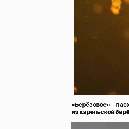
«Берёзовое» — пас
из карельской бер