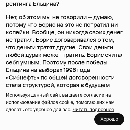
рейтинга Ельцина?
Нет, об этом мы не говорили — думаю,
потому что Борис на это не потратил ни
копейки. Вообще, он никогда своих денег
не тратил. Борис договаривался о том,
что деньги тратят другие. Свои деньги
любой дурак может тратить. Борис считал
себя умным. Поэтому после победы
Ельцина на выборах 1996 года
«Сибнефть» по общей договоренности
стала структурой, которая в будущем
должна была финансировать все
Используя данный сайт, вы даете согласие на
президентские кампании для победы
использование файлов cookie, помогающих нам
нужного кандидата.
сделать его удобнее для вас.
Читать подробнее
Хорошо
С тех пор нужные кандидаты каким-то
волшебным образом действительно