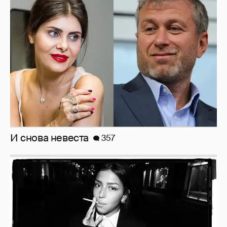
И снова невеста
357