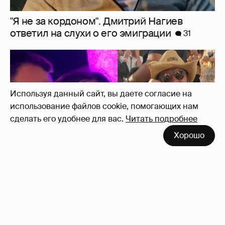
Используя данный сайт, вы даете согласие на
использование файлов cookie, помогающих нам
сделать его удобнее для вас.
Читать подробнее
"Мне искренне больно". Олеся Иванченко
Хорошо
ответила на критику в сети за поддержку
"Колобка"
37