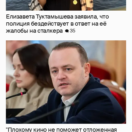
"Плохому кино не поможет отложенная
премьера". Зампред Госдумы Владислав
Даванков осудил создателей "Колобка"
17