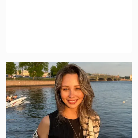
Елизавета Туктамышева заявила, что
полиция бездействует в ответ на её
жалобы на сталкера
35