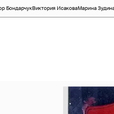
ор Бондарчук
Виктория Исакова
Марина Зудин