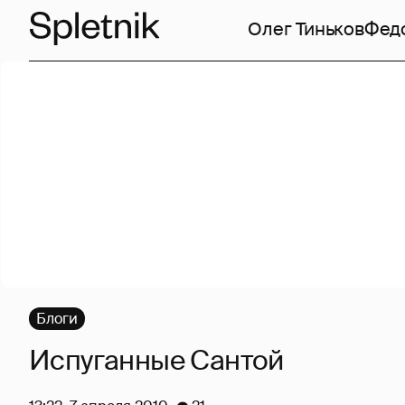
Олег Тиньков
Фед
Блоги
Испуганные Сантой