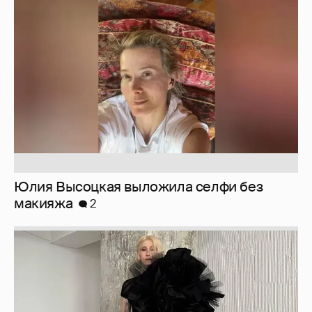
Юлия Высоцкая выложила селфи без
макияжа
2
Журналистка Сулим примерила новый
образ
6