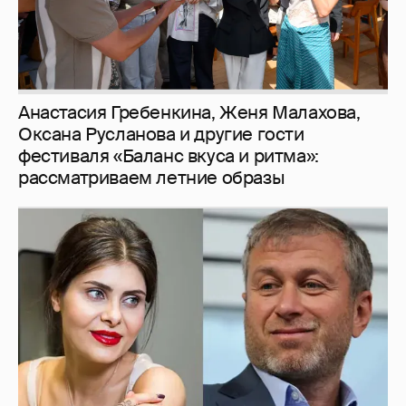
И снова невеста
357