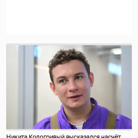
Никита Кологривый высказался насчёт
ИИ
1