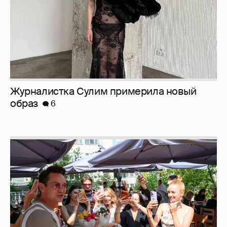
Анастасия Гребенкина, Женя Малахова,
Оксана Русланова и другие гости
фестиваля «Баланс вкуса и ритма»:
рассматриваем летние образы