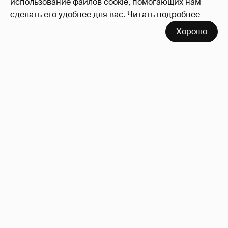
использование файлов cookie, помогающих нам
сделать его удобнее для вас.
Читать подробнее
Хорошо
"Ей всё не так". Гарик Харламов
пожаловался на переходный возраст
дочери от Кристины Асмус
12