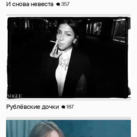
И снова невеста
357
Рублёвские дочки
187