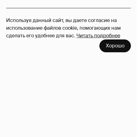
103
Используя данный сайт, вы даете согласие на
Войдите в аккаунт
, чтобы читать и
использование файлов cookie, помогающих нам
оставлять комментарии
сделать его удобнее для вас.
Читать подробнее
Хорошо