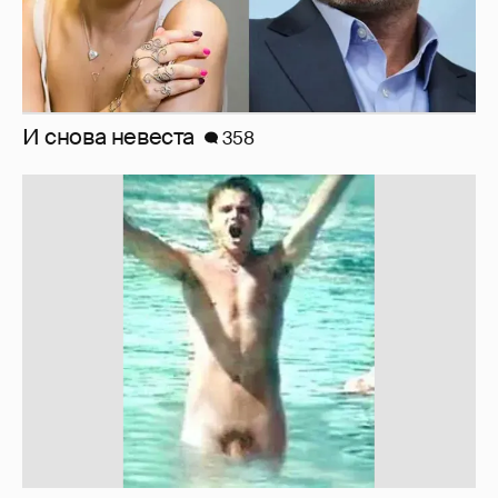
Рублёвские дочки
187