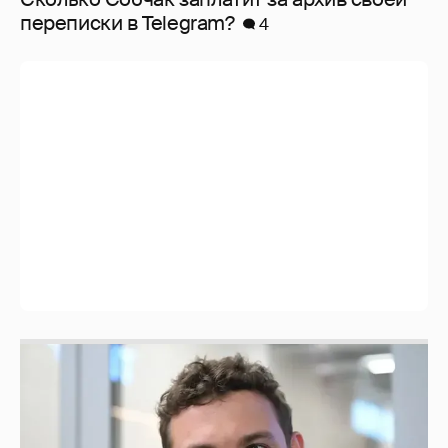
перeписки в Telegram?
4
Никита Кологривый высказался насчёт
ИИ
1