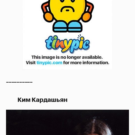
__________
Ким Кардашьян