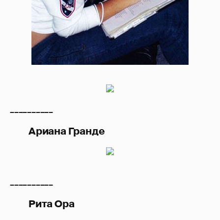
__________
Ариана Гранде
__________
Рита Ора