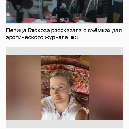
Юлия Высоцкая выложила селфи без
макияжа
3