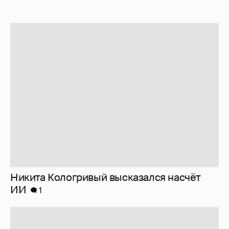
Никита Кологривый высказался насчёт
ИИ
1