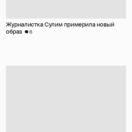
Журналистка Сулим примерила новый
образ
6