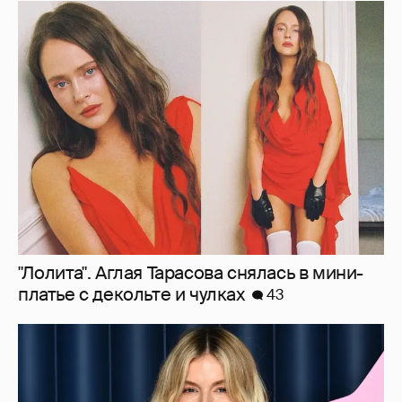
"Лолита". Аглая Тарасова снялась в мини-
платье с декольте и чулках
43
Сиенна Миллер раскрыла пол третьего
ребёнка и показала редкие фото с детьми