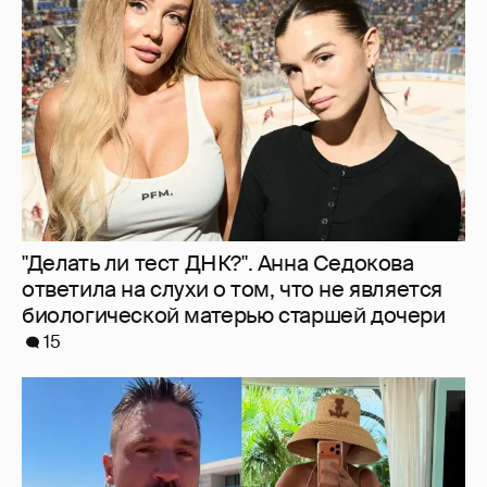
От Шанхая до Мальдив: как отдыхают
Сергей Лазарев с детьми, Ксения Собчак
и Наиля Аскер-заде
20