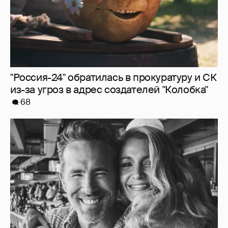
Блейк Лайвли и Райан Рейнольдс
посетили футбольный матч
8