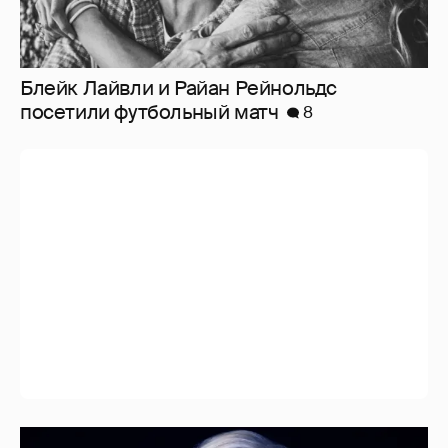
"Я ангел, и это больно". Бритни Спирс
раскритиковала родителей, шоу-бизнес и
себя — за то, что "провалилась как мать"
37