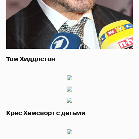
Том Хиддлстон
Крис Хемсворт с детьми