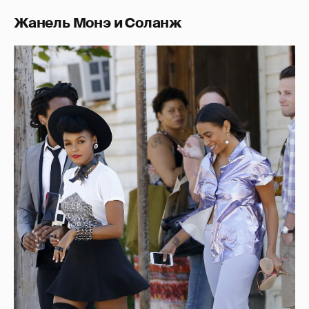
Жанель Монэ и Соланж