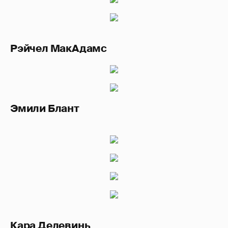
Рэйчел МакАдамс
Эмили Блант
Кара Делевинь