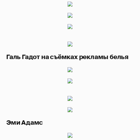
Галь Гадот на съёмках рекламы белья
Эми Адамс