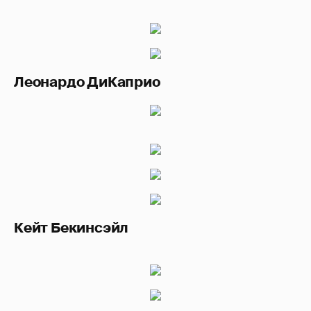
Леонардо ДиКаприо
Кейт Бекинсэйл