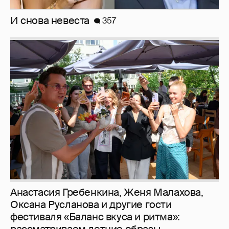
Рублёвские дочки
187