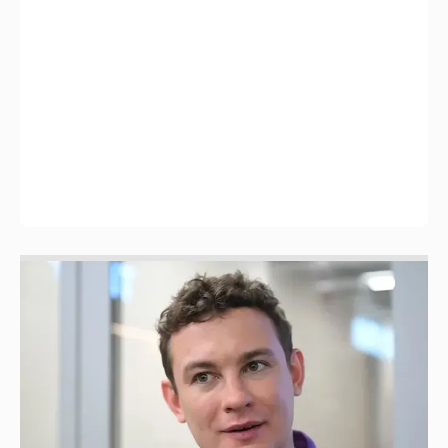
Никита Кологривый высказался насчёт
ИИ
1