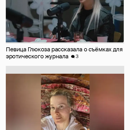
Юлия Высоцкая выложила селфи без
макияжа
2