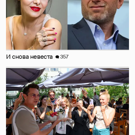
Анастасия Гребенкина, Женя Малахова,
Оксана Русланова и другие гости
фестиваля «Баланс вкуса и ритма»:
рассматриваем летние образы
Рублёвские дочки
187