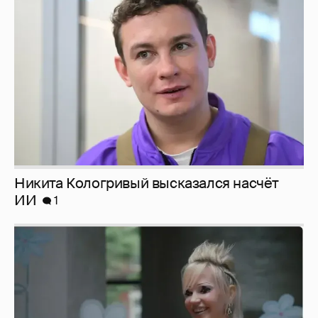
Никита Кологривый высказался насчёт
ИИ
1
Певица Глюкоза рассказала о съёмках для
эротического журнала
3