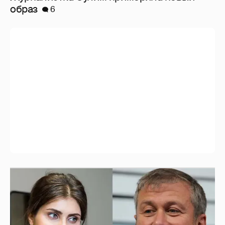
И снова невеста
357