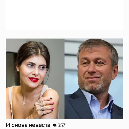
И снова невеста
357