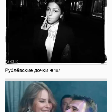
Рублёвские дочки
187
Неужели правда?
143