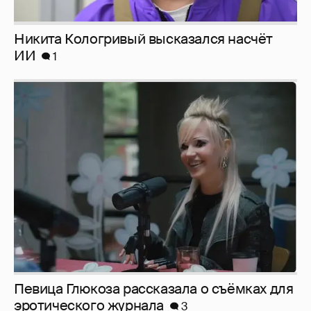
Никита Кологривый высказался насчёт
ИИ
1
Певица Глюкоза рассказала о съёмках для
эротического журнала
3