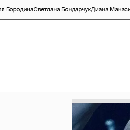
ия Бородина
Светлана Бондарчук
Диана Манас