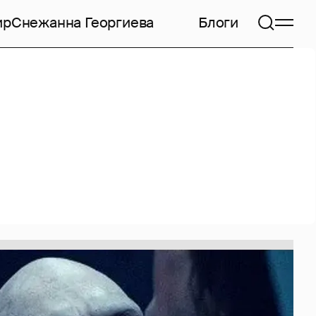
ир
Снежанна Георгиева
Блоги