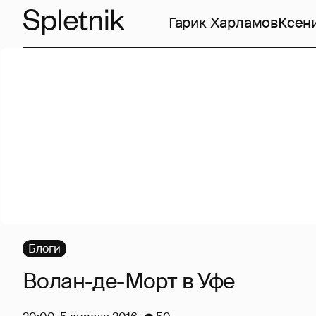
Гарик Харламов
Ксен
Блоги
Волан-де-Морт в Уфе