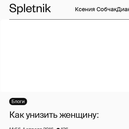
Ксения Собчак
Диа
Блоги
Как унизить женщину: