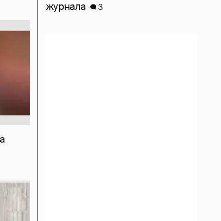
журнала
3
а