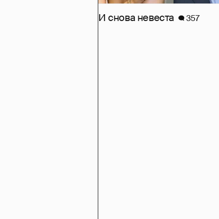
И снова невеста
357