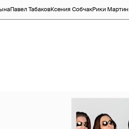
ына
Павел Табаков
Ксения Собчак
Рики Мартин