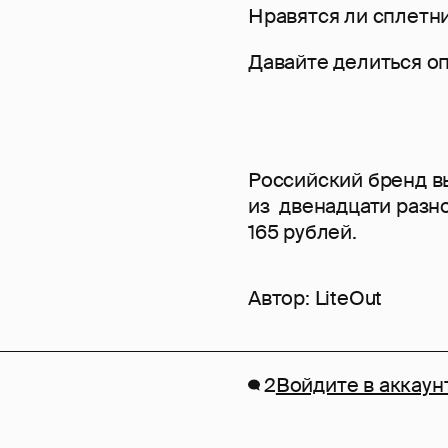
Нравятся ли сплетн
Давайте делиться о
Российский бренд в
из двенадцати разн
165 рублей.
Автор:
LiteOut
2
Войдите в аккаун