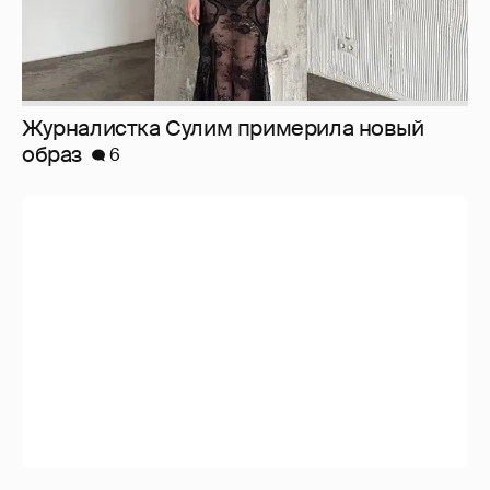
Журналистка Сулим примерила новый
образ
6