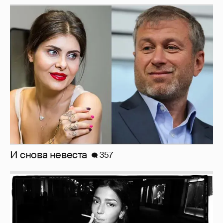
И снова невеста
357