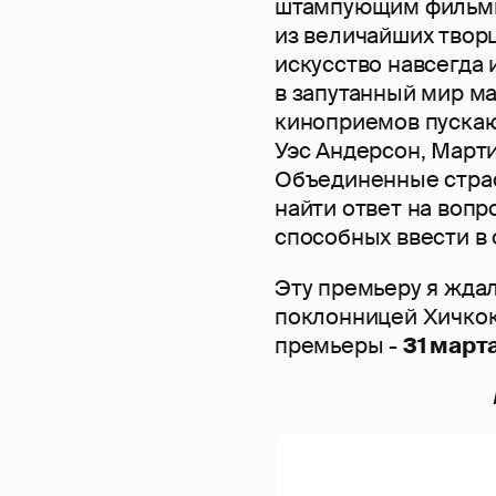
штампующим фильмы 
из величайших творц
искусство навсегда 
в запутанный мир м
киноприемов пуска
Уэс Андерсон, Марти
Объединенные страс
найти ответ на вопр
способных ввести в
Эту премьеру я ждал
поклонницей Хичкок
премьеры -
31 март