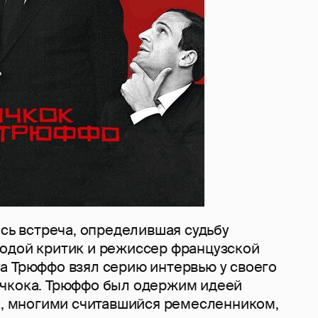
ась встреча, определившая судьбу
одой критик и режиссер французской
а Трюффо взял серию интервью у своего
чкока. Трюффо был одержим идеей
ок, многими считавшийся ремесленником,