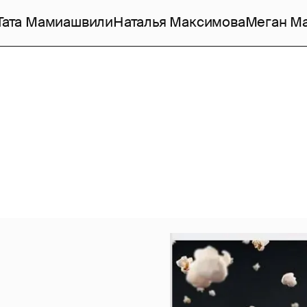
Тата Мамиашвили
Наталья Максимова
Меган М