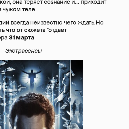
кой, она теряет сознание и… приходит
в чужом теле.
дий всегда неизвестно чего ждать.Но
ь что от сюжета "отдает
ера
31 марта
Экстрасенсы