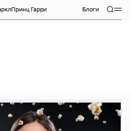
аркл
Принц Гарри
Блоги