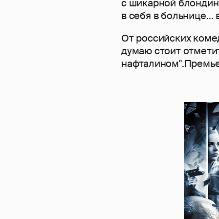
с шикарной блондин
в себя в больнице… 
От российских коме
думаю стоит отметит
нафталином".Премь