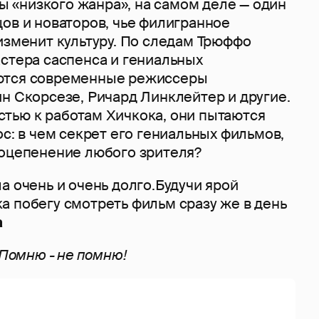
«низкого жанра», на самом деле — один
ов и новаторов, чье филигранное
изменит культуру. По следам Трюффо
астера саспенса и гениальных
ются современные режиссеры
н Скорсезе, Ричард Линклейтер и другие.
тью к работам Хичкока, они пытаются
ос: в чем секрет его гениальных фильмов,
 оцепенение любого зрителя?
а очень и очень долго.Будучи ярой
а побегу смотреть фильм сразу же в день
а
Помню - не помню!