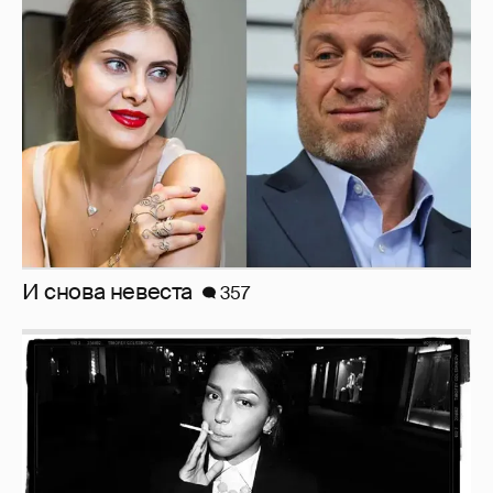
И снова невеста
357