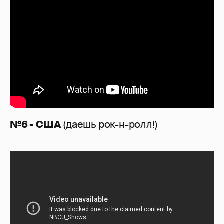
№6 - США
(даешь рок-н-ролл!)