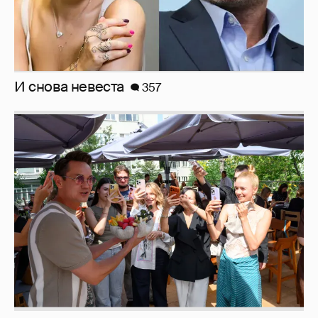
И снова невеста
357