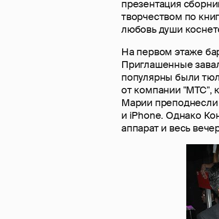
презентация сборник
творчеством по книг
любовь души коснет
На первом этаже бар
Приглашенные завал
популярны были тюл
от компании "МТС",
Марии преподнесли 
и iPhone. Однако Ко
аппарат и весь вече