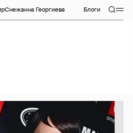
ир
Снежанна Георгиева
Блоги