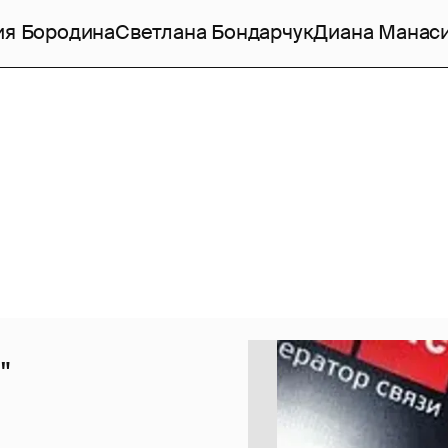
ия Бородина
Светлана Бондарчук
Диана Манас
"