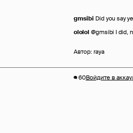
gmsibi
Did you say ye
ololol
@gmsibi I did, 
Автор:
raya
60
Войдите в аккау