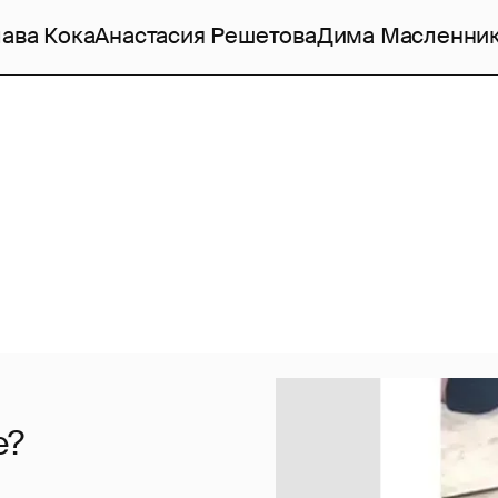
ава Кока
Анастасия Решетова
Дима Масленни
е?