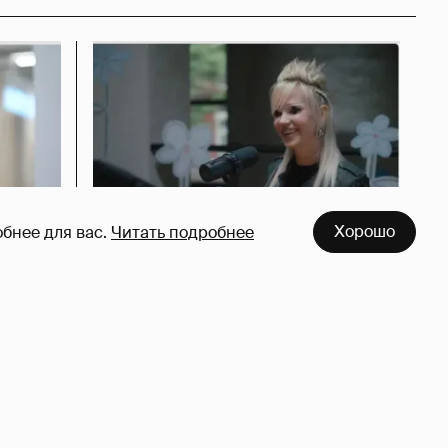
Хорошо
бнее для вас.
Читать подробнее
азался
Певица Глюкоза рассказала о
съёмках для эротического
журнала
3