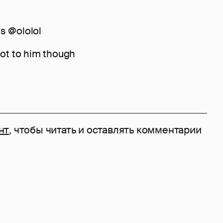
s @ololol
not to him though
нт
, чтобы читать и оставлять комментарии