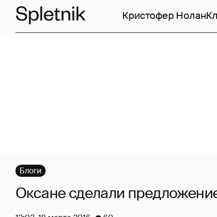
Кристофер Нолан
Кл
Блоги
Оксане сделали предложени