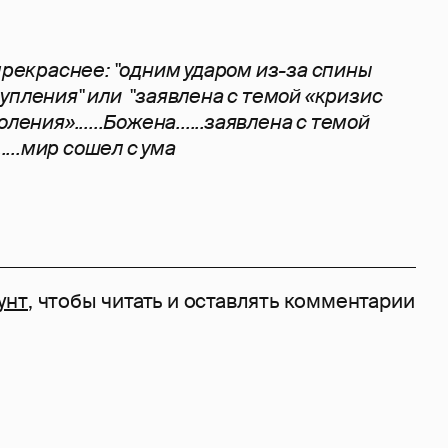
у
 прекраснее: "одним ударом из-за спины
упления" или "заявлена с темой «кризис
ления»......Божена......заявлена с темой
.....мир сошел с ума
унт
, чтобы читать и оставлять комментарии