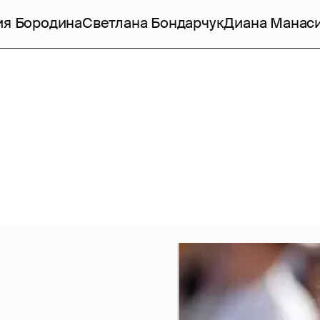
ия Бородина
Светлана Бондарчук
Диана Манас