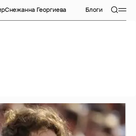
ир
Снежанна Георгиева
Блоги