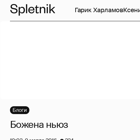
Гарик Харламов
Ксен
Блоги
Божена ньюз