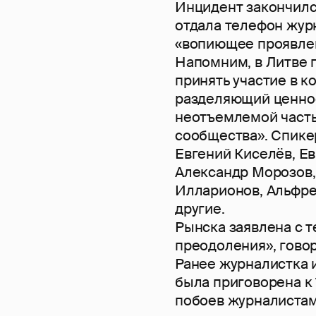
Инцидент закончилс
отдала телефон журн
«вопиющее проявлен
Напомним, в Литве 
принять участие в 
разделяющий ценно
неотъемлемой част
сообщества». Спике
Евгений Киселёв, Е
Александр Морозов,
Илларионов, Альфре
другие.
Рынска заявлена с т
преодоления», говор
Ранее журналистка 
была приговорена к 
побоев журналистам