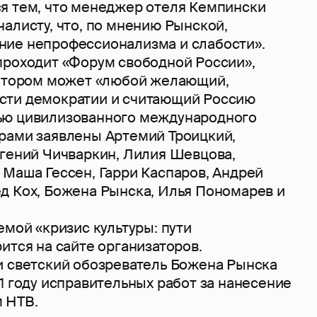
я тем, что менеджер отеля Кемпински
алисту, что, по мнению Рынской,
ие непрофессионализма и слабости».
проходит «Форум свободной России»,
котором может «любой желающий,
сти демократии и считающий Россию
ью цивилизованного международного
рами заявлены Артемий Троицкий,
вгений Чичваркин, Лилия Шевцова,
 Маша Гессен, Гарри Каспаров, Андрей
д Кох, Божена Рынска, Илья Пономарев и
емой «кризис культуры: пути
ится на сайте организаторов.
и светский обозреватель Божена Рынска
1 году исправительных работ за нанесение
 НТВ.