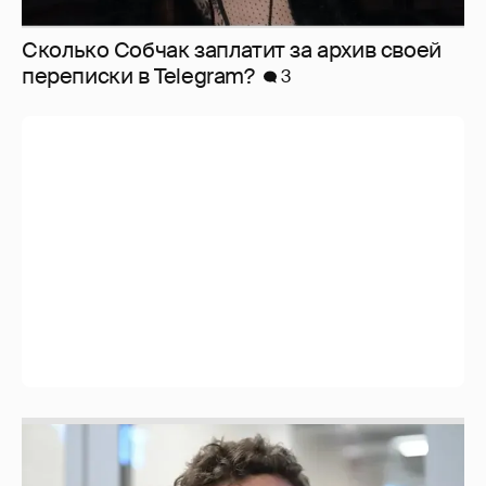
Сколько Собчак заплатит за архив своей
перeписки в Telegram?
3
Никита Кологривый высказался насчёт