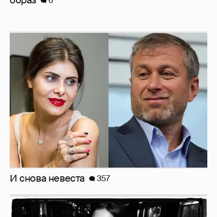
И снова невеста
357