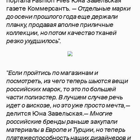
портала Fashion Files Юна Завельская
газете Коммерсантъ.
— Отдельные марки
до осени прошлого года еще держали
планку, продавая вполне приличные
коллекции, но потом качество тканей
резко ухудшилось".
"Если пройтись по магазинам и
посмотреть, из чего теперь шьются вещи
российских марок, то это по большей
части полиэстер. В лучшем случае речь
идет о вискозе, но это уже просто мечта,—
делится Юна Завельская.
— Многие
российские бренды раньше закупали
материалы в Европе и Турции, но теперь
платежеспособность наших дизайнеров и