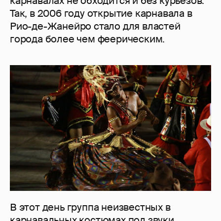
карнавалах не обходится и без курьезов.
Так, в 2006 году открытие карнавала в
Рио-де-Жанейро стало для властей
города более чем феерическим.
В этот день группа неизвестных в
карнавальных костюмах под звуки