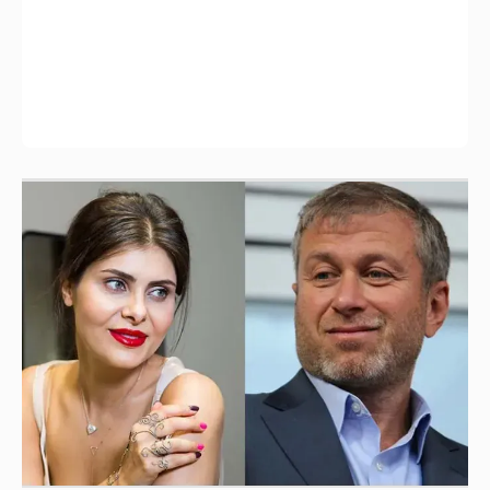
И снова невеста
357