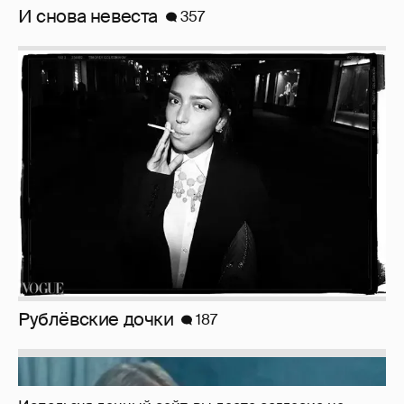
Рублёвские дочки
187
Неужели правда?
143