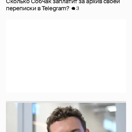
Сколько Собчак заплатит за архив своей
перeписки в Telegram?
3
Никита Кологривый высказался насчёт
ИИ
1