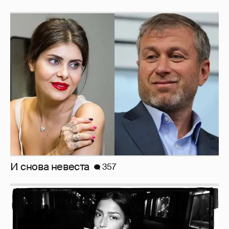
И снова невеста
357
Рублёвские дочки
187