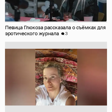
Юлия Высоцкая выложила селфи без
макияжа
2