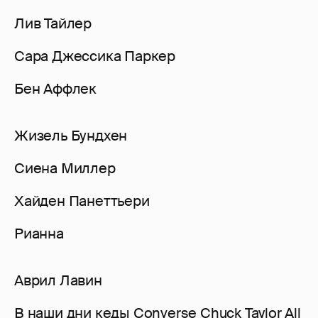
Лив Тайлер
Сара Джессика Паркер
Бен Аффлек
Жизель Бундхен
Сиена Миллер
Хайден Панеттьери
Рианна
Аврил Лавин
В наши дни кеды Converse Chuck Taylor All