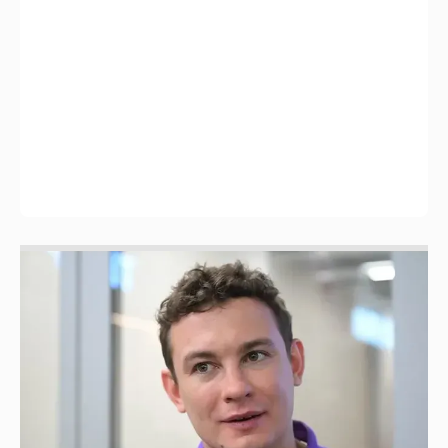
Никита Кологривый высказался насчёт
ИИ
1