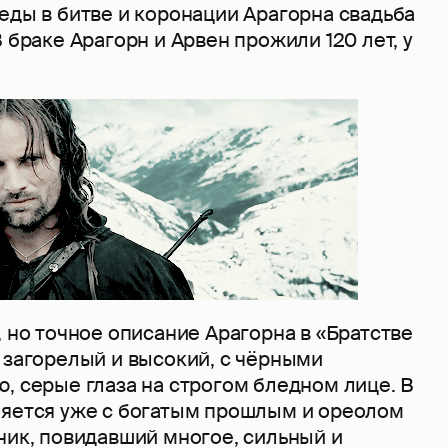
еды в битве и коронации Арагорна свадьба
В браке Арагорн и Арвен прожили 120 лет, у
й
, но точное описание Арагорна в «Братстве
 загорелый и высокий, с чёрными
, серые глаза на строгом бледном лице. В
ляется уже с богатым прошлым и ореолом
ник, повидавший многое, сильный и