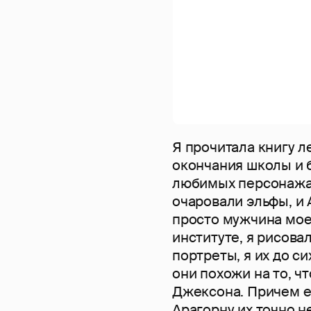
Я прочитала книгу л
окончания школы и б
любимых персонажа 
очаровали эльфы, и 
просто мужчина моей
институте, я рисова
портреты, я их до си
они похожи на то, чт
Джексона. Причем ес
Арагорну их точно н