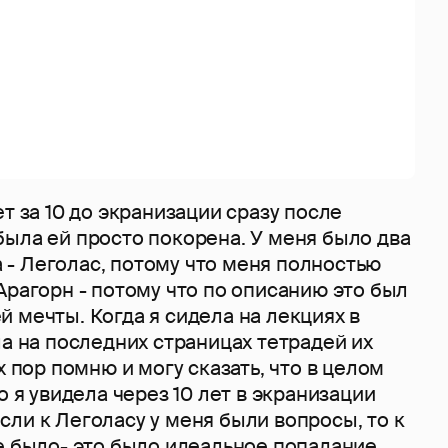
ет за 10 до экранизации сразу после
ыла ей просто покорена. У меня было два
- Леголас, потому что меня полностью
Арагорн - потому что по описанию это был
 мечты. Когда я сидела на лекциях в
ла на последних страницах тетрадей их
х пор помню и могу сказать, что в целом
о я увидела через 10 лет в экранизации
ли к Леголасу у меня были вопросы, то к
е было- это было идеальное попадание.