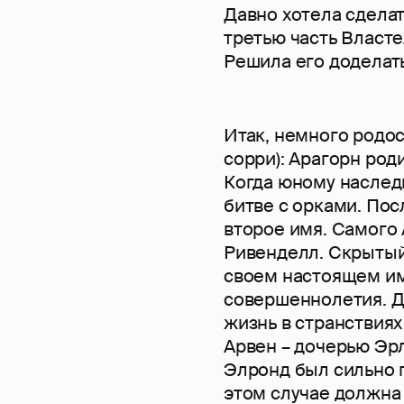
Давно хотела сделат
третью часть Власте
Решила его доделать
Итак, немного родос
сорри): Арагорн род
Когда юному наследн
битве с орками. Пос
второе имя. Самого 
Ривенделл. Скрытый 
своем настоящем им
совершеннолетия. Д
жизнь в странствиях
Арвен – дочерью Эр
Элронд был сильно п
этом случае должна