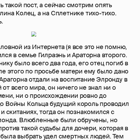
ь такой пост, а сейчас смотрим опять
лина Колец, а на Сплетнике тихо-тихо.
.
ловной из Интернета (я все это не помню,
ился в семье Гилраэнь и Араторна второго.
ику было всего два года, его отец погиб в
ле этого по просьбе матери ему было дано
Арагорна отдали на воспитание Элронду в
от всего мира, он ничего не знал ни о
ени, ни о происхождении ровно до
о Войны Кольца будущий король проводил
 и скитаниях, тогда он познакомился с
лонда. Влюбленные были обручены, но
ротив такой судьбы для дочери, которая в
 была выбрать удел смертных людей. Тем