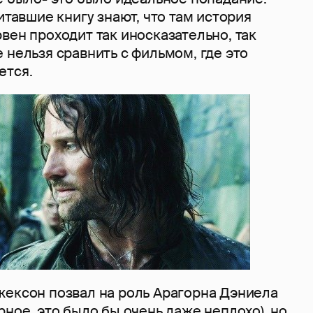
итавшие книгу знают, что там история
вен проходит так иносказательно, так
 нельзя сравнить с фильмом, где это
ется.
жексон позвал на роль Арагорна Дэниела
рное, это было бы очень даже неплохо), но