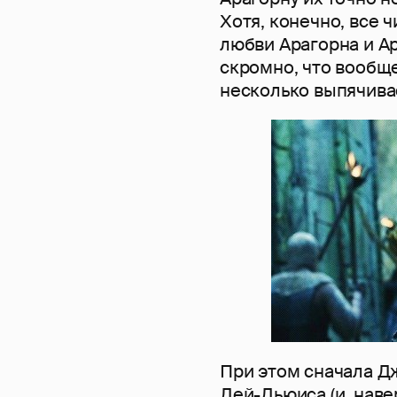
Хотя, конечно, все ч
любви Арагорна и Ар
скромно, что вообще
несколько выпячива
При этом сначала Д
Дей-Льюиса (и, наве