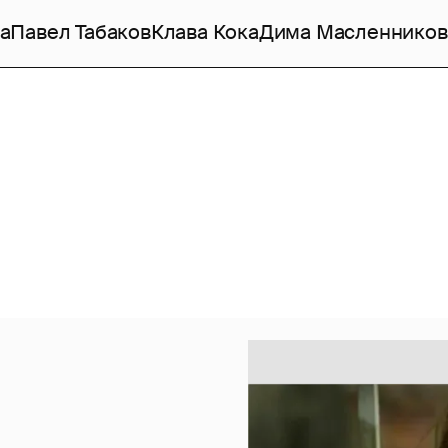
а
Павел Табаков
Клава Кока
Дима Масленников