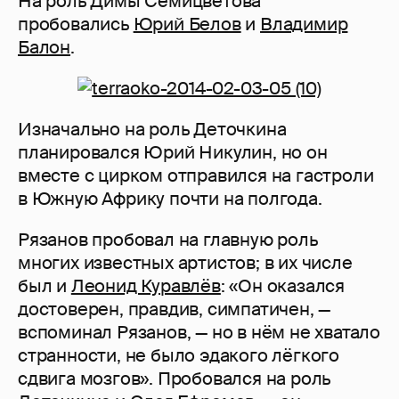
На роль Димы Семицветова
пробовались
Юрий Белов
и
Владимир
Балон
.
Изначально на роль Деточкина
планировался Юрий Никулин, но он
вместе с цирком отправился на гастроли
в Южную Африку почти на полгода.
Рязанов пробовал на главную роль
многих известных артистов; в их числе
был и
Леонид Куравлёв
: «Он оказался
достоверен, правдив, симпатичен, —
вспоминал Рязанов, — но в нём не хватало
странности, не было эдакого лёгкого
сдвига мозгов». Пробовался на роль