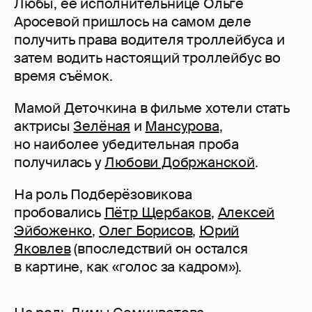
Любы, ее исполнительнице Ольге
Аросевой пришлось на самом деле
получить права водителя троллейбуса и
затем водить настоящий троллейбус во
время съёмок.
Мамой Деточкина в фильме хотели стать
актрисы
Зелёная
и
Мансурова
,
но наиболее убедительная проба
получилась у
Любови Добржанской
.
На роль Подберёзовикова
пробовались
Пётр Щербаков
,
Алексей
Эйбоженко
,
Олег Борисов
,
Юрий
Яковлев
(впоследствий он остался
в картине, как «голос за кадром»).