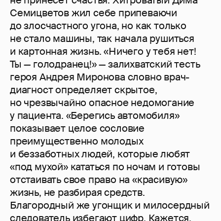
не принесет счастья. Хитроватый Дима
Семицветов жил себе припеваючи
до злосчастного угона, но как только
не стало машины, так начала рушиться
и картонная жизнь. «Ничего у тебя нет!
Ты — голодранец!» — залихватский тесть
героя Андрея Миронова словно врач-
диагност определяет скрытое,
но чрезвычайно опасное недомогание
у пациента. «Берегись автомобиля»
показывает целое сословие
преимущественно молодых
и беззаботных людей, которые любят
«под мухой» кататься по ночам и готовы
отстаивать свое право на «красивую»
жизнь, не разбирая средств.
Благородный же угонщик и милосердный
следователь избегают цифр. Кажется,