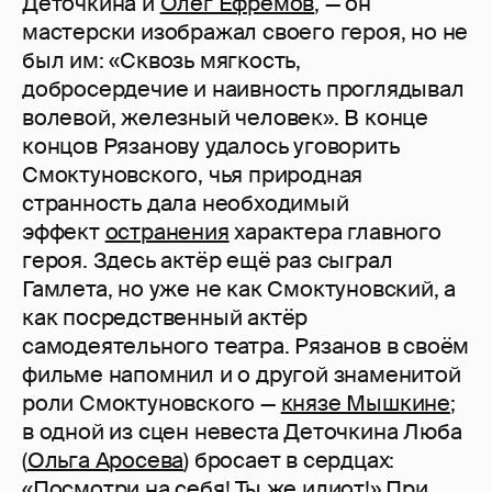
Деточкина и
Олег Ефремов
, — он
мастерски изображал своего героя, но не
был им: «Сквозь мягкость,
добросердечие и наивность проглядывал
волевой, железный человек». В конце
концов Рязанову удалось уговорить
Смоктуновского, чья природная
странность дала необходимый
эффект
остранения
характера главного
героя. Здесь актёр ещё раз сыграл
Гамлета, но уже не как Смоктуновский, а
как посредственный актёр
самодеятельного театра. Рязанов в своём
фильме напомнил и о другой знаменитой
роли Смоктуновского —
князе Мышкине
;
в одной из сцен невеста Деточкина Люба
(
Ольга Аросева
) бросает в сердцах:
«Посмотри на себя! Ты же идиот!» При