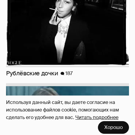
Неужели правда?
143
Используя данный сайт, вы даете согласие на
использование файлов cookie, помогающих нам
сделать его удобнее для вас.
Читать подробнее
Анастасия Гребенкина, Женя Малахова,
Хорошо
Оксана Русланова и другие гости