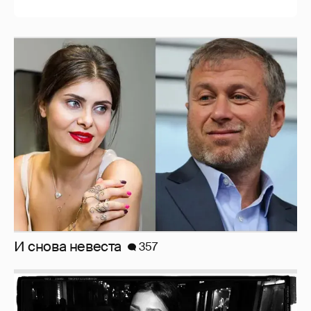
Рублёвские дочки
187