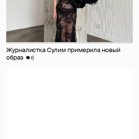
И снова невеста
357