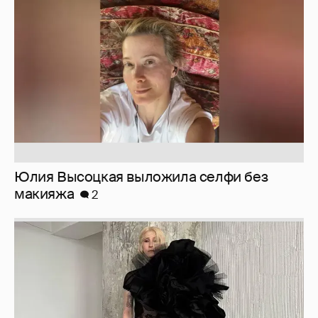
макияжа
2
Журналистка Сулим примерила новый
образ
6