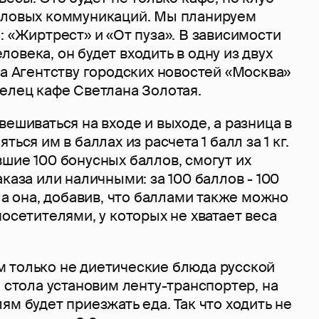
еловых коммуникаций. Мы планируем
: «Жиртрест» и «От пуза». В зависимости
овека, он будет входить в одну из двух
ла Агентству городских новостей «Москва»
елец кафе Светлана Золотая.
вешиваться на входе и выходе, а разница в
ться им в баллах из расчета 1 балл за 1 кг.
шие 100 бонусных баллов, смогут их
аказа или наличными: за 100 баллов - 100
ила она, добавив, что баллами также можно
посетителями, у которых не хватает веса
 только не диетические блюда русской
и стола установим ленту-транспортер, на
ям будет приезжать еда. Так что ходить не