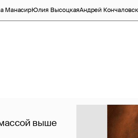
а Манасир
Юлия Высоцкая
Андрей Кончаловс
 массой выше