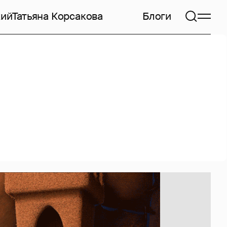
кий
Татьяна Корсакова
Блоги