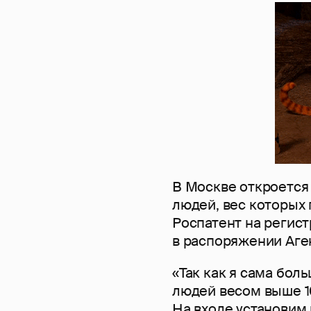
В Москве откроется
людей, вес которых 
Роспатент на регис
в распоряжении Аге
«Так как я сама бол
людей весом выше 10
На входе установим 