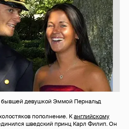
с бывшей девушкой Эммой Пернальд
 холостяков пополнение. К
английскому
динился шведский принц Карл Филип. Он