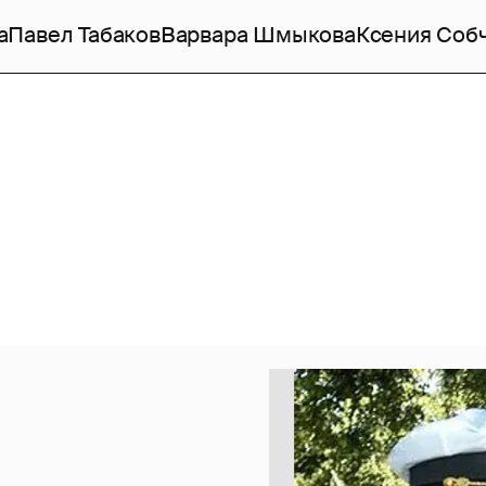
а
Павел Табаков
Варвара Шмыкова
Ксения Соб