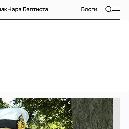
чак
Нара Баптиста
Блоги