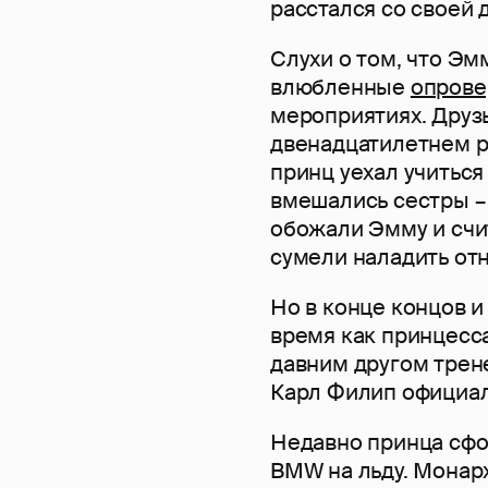
расстался со своей
Слухи о том, что Эм
влюбленные
опрове
мероприятиях. Друзь
двенадцатилетнем р
принц уехал учиться
вмешались сестры –
обожали Эмму и счит
сумели наладить от
Но в конце концов и
время как принцесс
давним другом трен
Карл Филип официал
Недавно принца сфо
BMW на льду. Монарх