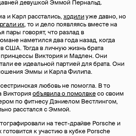
 давней девушкой Эммой Пернальд.
ма и Карл расстались,
ходили
уже давно, но
ргали их
, то и дело появляясь вместе на
я пары говорят, что разлад в
омане наметился два года назад, когда
 в США. Тогда в личную жизнь брата
 принцессы Виктория и Мадлен. Они
али ее идеальной партией для брата. Они
ношения Эммы и Карла Филипа.
 сестринская любовь не помогла. В то
а Виктория
объявила о помолвке
со своим
ером по фитнесу Дэниелом Вестлингом,
ьно расстался с Эммой.
тографировали на тест-драйве Porsche и
 готовится к участию в кубке Porsche