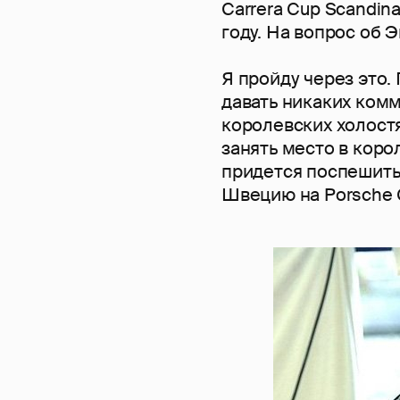
Carrera Cup Scandin
году. На вопрос об 
Я пройду через это. 
давать никаких комм
королевских холостя
занять место в кор
придется поспешить
Швецию на Porsche C