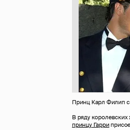
Принц Карл Филип 
В ряду королевских
принцу Гарри
присое